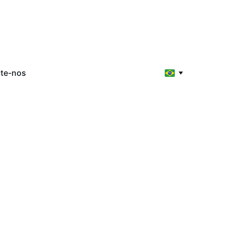
te-nos
apia
ologia, 