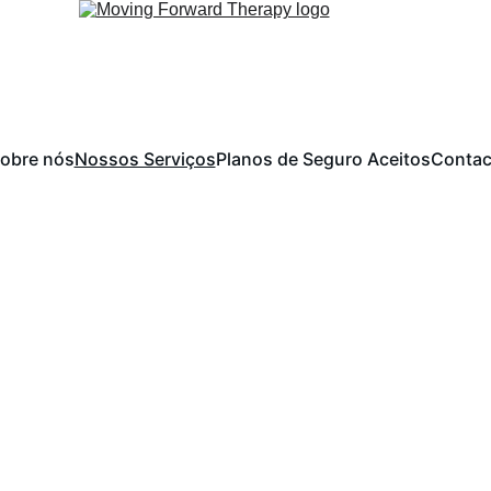
obre nós
Nossos Serviços
Planos de Seguro Aceitos
Contac
sos Serviços de Ter
s de terapia especializada para crianças, incluindo Fonoaudi
Fisioterapia e Terapia Ocupacional.