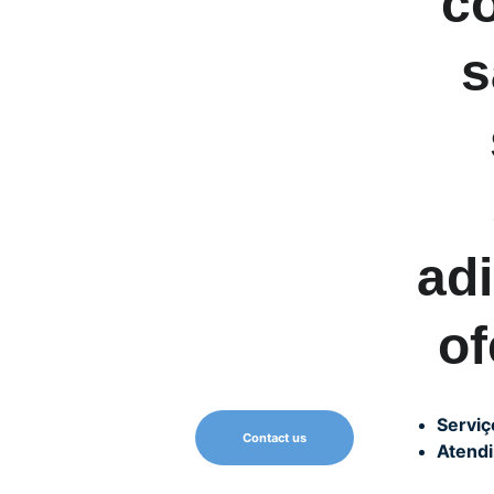
co
s
adi
o
Serviç
Contact us
Atendi